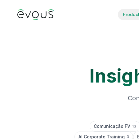
Produc
Insig
Con
Comunicação FV
13
AI Corporate Training
3