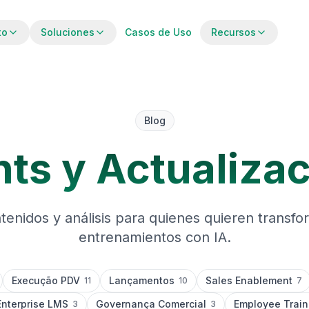
to
Soluciones
Casos de Uso
Recursos
Blog
hts y Actualiza
tenidos y análisis para quienes quieren transfo
entrenamientos con IA.
Execução PDV
Lançamentos
Sales Enablement
11
10
7
Enterprise LMS
Governança Comercial
Employee Train
3
3