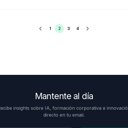
1
2
3
4
Mantente al día
ecibe insights sobre IA, formación corporativa e innovaci
directo en tu email.