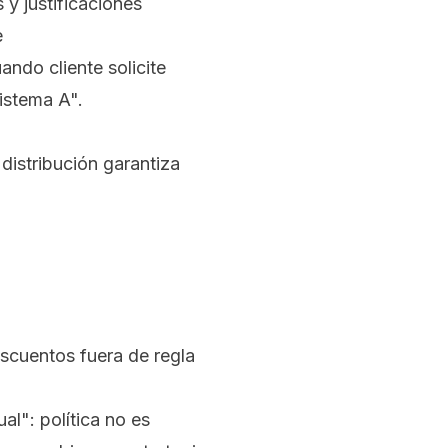
y justificaciones
e
ndo cliente solicite
istema A".
distribución garantiza
cuentos fuera de regla
al": política no es