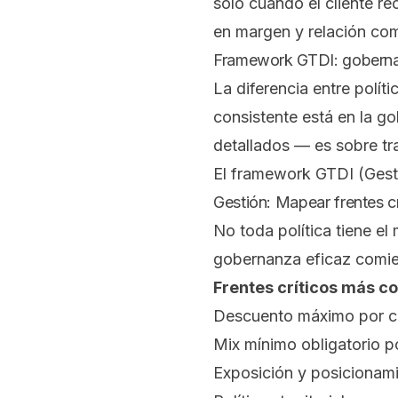
solo cuando el cliente re
en margen y relación com
Framework GTDI: gobernanz
La diferencia entre polí
consistente está en la g
detallados — es sobre tra
El framework GTDI (Gesti
Gestión: Mapear frentes cr
No toda política tiene e
gobernanza eficaz comien
Frentes críticos más c
Descuento máximo por c
Mix mínimo obligatorio po
Exposición y posicionam