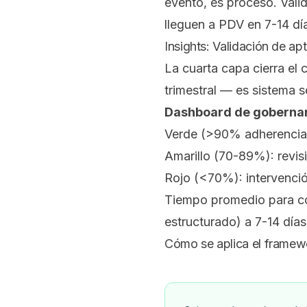
evento, es proceso. Vali
lleguen a PDV en 7-14 dí
Insights: Validación de apt
La cuarta capa cierra el 
trimestral — es sistema 
Dashboard de goberna
Verde (>90% adherencia a
Amarillo (70-89%): revis
Rojo (<70%): intervenci
Tiempo promedio para cor
estructurado) a 7-14 día
Cómo se aplica el framewo