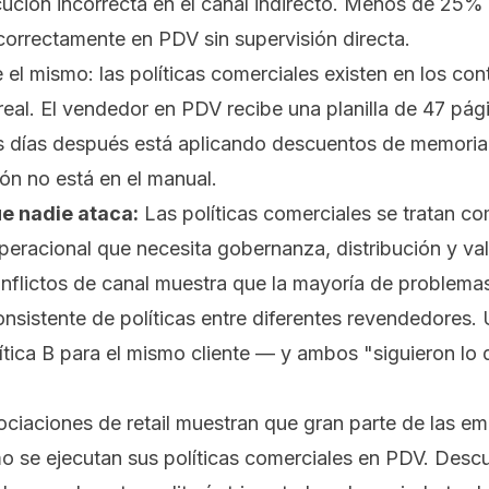
ución incorrecta en el canal indirecto. Menos de 25% d
correctamente en PDV sin supervisión directa.
 el mismo: las políticas comerciales existen en los con
real. El vendedor en PDV recibe una planilla de 47 pági
es días después está aplicando descuentos de memoria
ón no está en el manual.
ue nadie ataca:
Las políticas comerciales se tratan c
racional que necesita gobernanza, distribución y val
flictos de canal muestra que la mayoría de problemas 
onsistente de políticas entre diferentes revendedores.
olítica B para el mismo cliente — y ambos "siguieron lo
sociaciones de retail muestran que gran parte de las 
ómo se ejecutan sus políticas comerciales en PDV. Desc