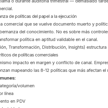
clama o durante auditoría trimestral — demasiado tarde
ercial.
a de políticas del papel a la ejecución
tica comercial que se vuelve documento muerto y políti
obernanza del conocimiento. No es sobre más controle
nsformar política en aptitud validable en el canal.
ón, Transformación, Distribución, Insights) estructura
íticos de políticas comerciales
l mismo impacto en margen y conflicto de canal. Empre
zan mapeando las 8-12 políticas que más afectan el r
omunes:
ategoría/volumen
r línea
iento en PDV