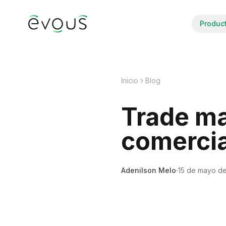
Produc
Inicio
Blog
Trade ma
comercia
Adenilson Melo
15 de mayo d