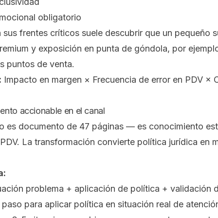
xclusividad
mocional obligatorio
 sus frentes críticos suele descubrir que un pequeño
premium y exposición en punta de góndola, por ejempl
us puntos de venta.
:
Impacto en margen × Frecuencia de error en PDV × 
nto accionable en el canal
 no es documento de 47 páginas — es conocimiento est
DV. La transformación convierte política jurídica en m
a:
uación problema + aplicación de política + validación d
paso para aplicar política en situación real de atenció