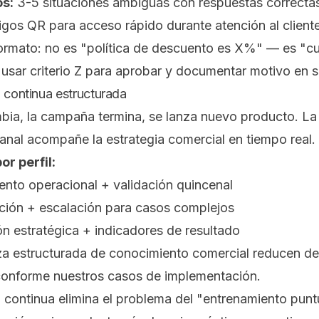
os:
3-5 situaciones ambiguas con respuestas correctas 
gos QR para acceso rápido durante atención al client
formato: no es "política de descuento es X%" — es "cua
usar criterio Z para aprobar y documentar motivo en s
n continua estructurada
mbia, la campaña termina, se lanza nuevo producto. La 
anal acompañe la estrategia comercial en tiempo real.
or perfil:
nto operacional + validación quincenal
ación + escalación para casos complejos
ión estratégica + indicadores de resultado
 estructurada de conocimiento comercial reducen des
onforme nuestros casos de implementación.
 continua elimina el problema del "entrenamiento puntu