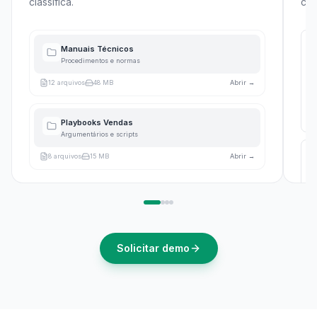
classifica.
con
K
Manuais Técnicos
Procedimentos e normas
Mé
12
arquivos
48 MB
Abrir →
In
Playbooks Vendas
Argumentários e scripts
K
8
arquivos
15 MB
Abrir →
Mé
In
Solicitar demo