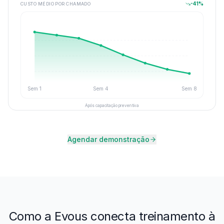
-41%
CUSTO MÉDIO POR CHAMADO
Sem
1
Sem
4
Sem
8
Após capacitação preventiva
Agendar demonstração
Como a Evous conecta treinamento à