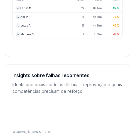
USUÁRIO
AULAS
TEMPO
SCORE
Carlos M.
24
8h 12m
92
%
C
Ana P.
18
6h 45m
78
%
A
Lucas R.
12
4h 20m
65
%
L
Mariana S.
9
3h 10m
48
%
M
Insights sobre falhas recorrentes
Identifique quais módulos têm mais reprovação e quais
competências precisam de reforço.
REPROVAÇÃO POR MÓDULO