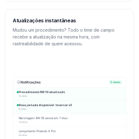
Atualizações instantâneas
Mudou um procedimento? Todo o time de campo
recebe a atualização na mesma hora, com
rastreabilidade de quem acessou.
Notificações
2
novas
Procedimento NR-10 atualizado
2h atrás
Nova jornada disponível: Inversor v3
1d atrás
Reciclagem NR-35 vence em 7 dias
3d atrás
Lançamento Produto X Pro
5d atrás