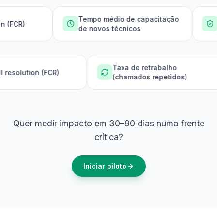
Tempo médio de capacitação
Índice de c
de novos técnicos
procedimen
Taxa de retrabalh
First-call resolution (FCR)
(chamados repeti
Quer medir impacto em 30–90 dias numa frente
crítica?
Iniciar piloto